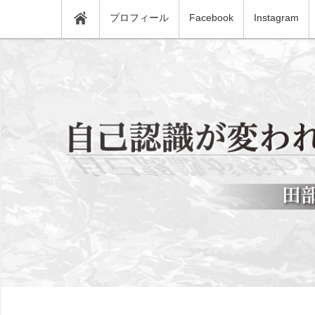
プロフィール
Facebook
Instagram
NLP
コ
田
プ
ン
ロ
テ
コ
部
ン
ー
ツ
チ
へ
耀
田
ス
部
キ
耀
ッ
一
一
プ
朗
朗