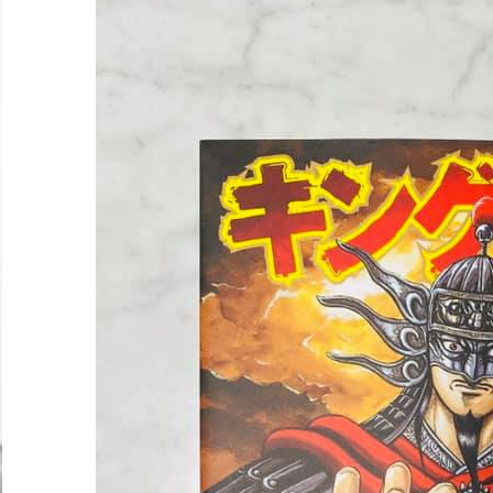
サ
イ
ト
｜
NLP
プ