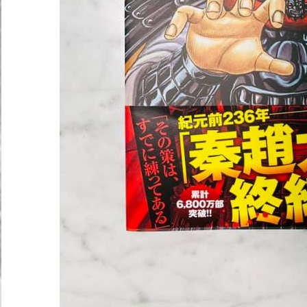
ロ
コ
ー
チ